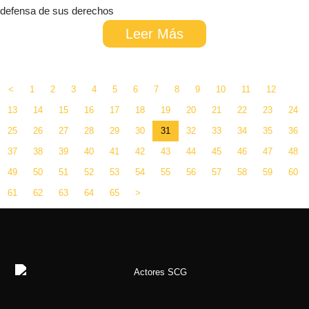
defensa de sus derechos
Leer Más
<
1
2
3
4
5
6
7
8
9
10
11
12
13
14
15
16
17
18
19
20
21
22
23
24
25
26
27
28
29
30
31
32
33
34
35
36
37
38
39
40
41
42
43
44
45
46
47
48
49
50
51
52
53
54
55
56
57
58
59
60
61
62
63
64
65
>