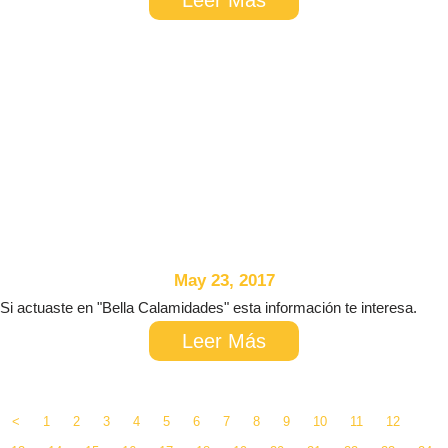
May 23, 2017
​Si actuaste en "Bella Calamidades" esta información te interesa.
Leer Más
<
1
2
3
4
5
6
7
8
9
10
11
12