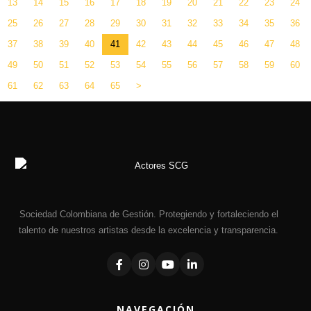
13
14
15
16
17
18
19
20
21
22
23
24
25
26
27
28
29
30
31
32
33
34
35
36
37
38
39
40
41
42
43
44
45
46
47
48
49
50
51
52
53
54
55
56
57
58
59
60
61
62
63
64
65
>
Sociedad Colombiana de Gestión. Protegiendo y fortaleciendo el
talento de nuestros artistas desde la excelencia y transparencia.
NAVEGACIÓN