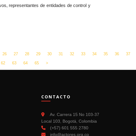
ivos, representantes de entidades de control y
26
27
28
29
30
31
32
33
34
35
36
37
62
63
64
65
>
CONTACTO
Av. Carrera 15 No 103-37
Local 103, Bogotá, Colombia
(+57) 601 555 2780
info@actores.org.co