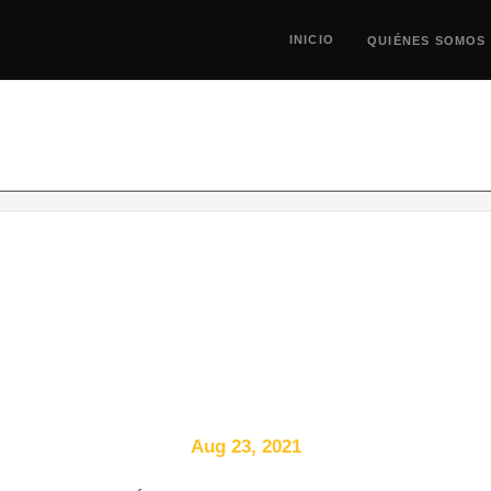
INICIO
QUIÉNES SOMOS
"CONVERSATORIO VÍCTOR MALLARINO - UN
Aug 23, 2021