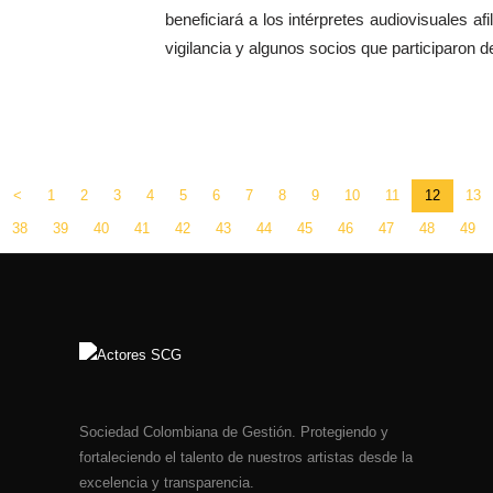
beneficiará a los intérpretes audiovisuales a
vigilancia y algunos socios que participaron 
NUEVAS TENDENCIAS DE CONSUMO"
<
1
2
3
4
5
6
7
8
9
10
11
12
13
38
39
40
41
42
43
44
45
46
47
48
49
Sociedad Colombiana de Gestión. Protegiendo y
fortaleciendo el talento de nuestros artistas desde la
excelencia y transparencia.