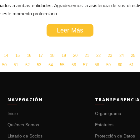
filiados a ambas entidades. Agradecemos la asistencia de sus direct
de este momento protocolario.
Leer Más
14
15
16
17
18
19
20
21
22
23
24
25
50
51
52
53
54
55
56
57
58
59
60
61
NAVEGACIÓN
TRANSPARENCIA
Inicio
Organigrama
Quiénes Somos
Estatutos
Listado de Socios
Protección de Datos