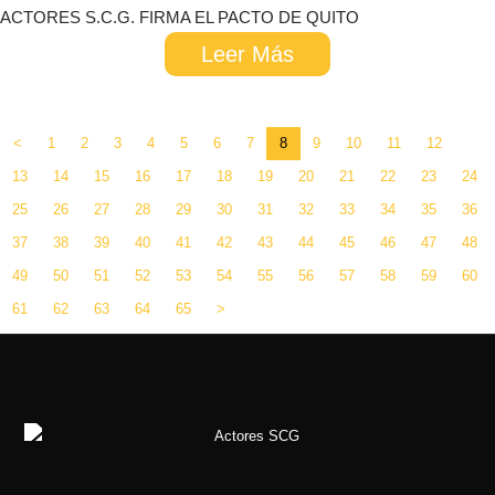
​ACTORES S.C.G. FIRMA EL PACTO DE QUITO
Leer Más
<
1
2
3
4
5
6
7
8
9
10
11
12
13
14
15
16
17
18
19
20
21
22
23
24
25
26
27
28
29
30
31
32
33
34
35
36
37
38
39
40
41
42
43
44
45
46
47
48
49
50
51
52
53
54
55
56
57
58
59
60
61
62
63
64
65
>