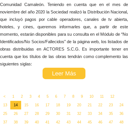
Comunidad Camaleón. Teniendo en cuenta que en el mes de
noviembre del año 2020 la Sociedad realizó la Distribución Nacional,
que incluyó pagos por cable operadores, canales de tv abierta,
hoteles, y cines, queremos informarles que, a partir de este
momento, estarán disponibles para su consulta en el Módulo de “No
Identificados/No Socios/Fallecidos” de la página web, los listados de
obras distribuidas en ACTORES S.C.G. Es importante tener en
cuenta que los títulos de las obras tendrán como complemento las
siguientes siglas:
Leer Más
<
1
2
3
4
5
6
7
8
9
10
11
12
13
14
15
16
17
18
19
20
21
22
23
24
25
26
27
28
29
30
31
32
33
34
35
36
37
38
39
40
41
42
43
44
45
46
47
48