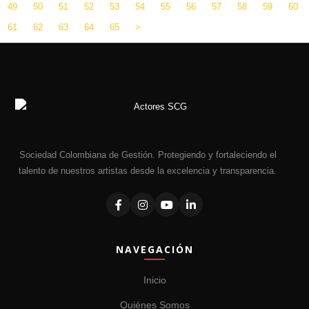
49
50
51
52
53
54
55
56
57
58
59
60
61
62
63
64
65
>
Sociedad Colombiana de Gestión. Protegiendo y fortaleciendo el
talento de nuestros artistas desde la excelencia y transparencia.
NAVEGACIÓN
Inicio
Quiénes Somos