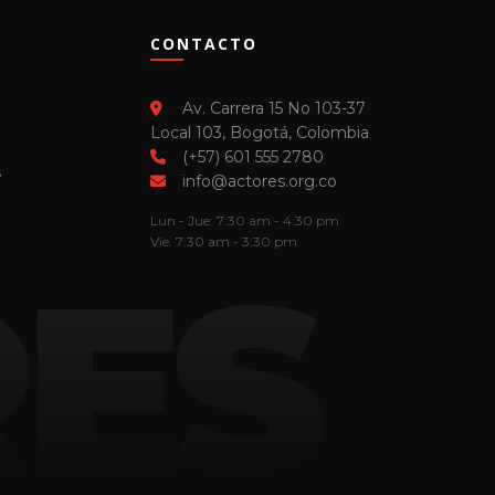
CONTACTO
Av. Carrera 15 No 103-37
Local 103, Bogotá, Colombia
(+57) 601 555 2780
s
info@actores.org.co
Lun - Jue: 7:30 am - 4:30 pm
Vie: 7:30 am - 3:30 pm
ES