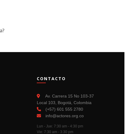
a?
CONTACTO
Av. Carrera 15 No 103-37
Local 103, Bogotá, Colombia
(+57) 601 555 2780
info@actores.org.co
Lun - Jue: 7:30 am - 4:30 pm
Vie: 7:30 am - 3:30 pm