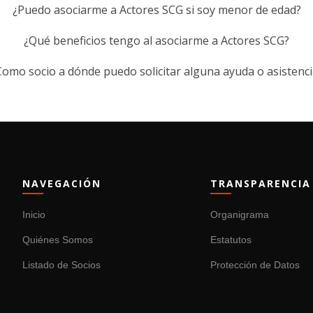
¿Puedo asociarme a Actores SCG si soy menor de edad?
¿Qué beneficios tengo al asociarme a Actores SCG?
Como socio a dónde puedo solicitar alguna ayuda o asistenci
NAVEGACIÓN
TRANSPARENCIA
Inicio
Organigrama
Quiénes Somos
Estatutos
Listado de Socios
Protección de Datos