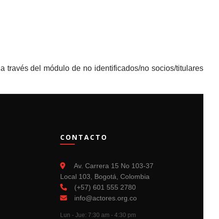
 través del módulo de no identificados/no socios/titulares
CONTACTO
Av. Carrera 15 No 103-37
Local 103, Bogotá, Colombia
(+57) 601 555 2780
info@actores.org.co
Lun - Jue: 7:30 am - 4:30 pm