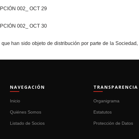
PCIÓN 002_ OCT 29
PCIÓN 002_ OCT 30
que han sido objeto de distribución por parte de la Sociedad, a
NAVEGACIÓN
TRANSPARENCIA
Inicio
Organigrama
Quiénes Somos
Estatutos
Listado de Socios
Protección de Datos